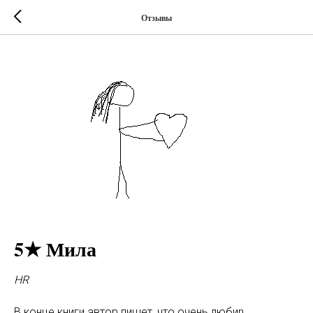
Отзывы
5★ Мила
HR
В конце книги автор пишет, что очень любиn