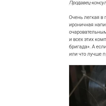
Продавец-консу
Очень легкая в 
ироничная напи
очаровательными
и всех этих ком
бригада». А есл
или что лучше п