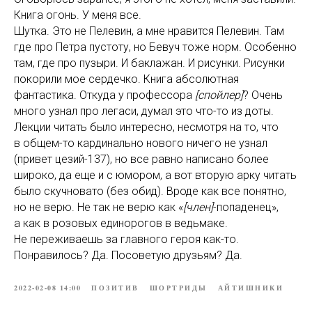
Книга огонь. У меня все.
Шутка. Это не Пелевин, а мне нравится Пелевин. Там
где про Петра пустоту, но Бевуч тоже норм. Особенно
там, где про пузыри. И баклажан. И рисунки. Рисунки
покорили мое сердечко. Книга абсолютная
фантастика. Откуда у профессора
[спойлер]
? Очень
много узнал про легаси, думал это что-то из доты.
Лекции читать было интересно, несмотря на то, что
в общем-то кардинально нового ничего не узнал
(привет цезий-137), но все равно написано более
широко, да еще и с юмором, а вот вторую арку читать
было скучновато (без обид). Вроде как все понятно,
но не верю. Не так не верю как «
[член]
-попаденец»,
а как в розовых единорогов в ведьмаке.
Не переживаешь за главного героя как-то.
Понравилось? Да. Посоветую друзьям? Да.
2022-02-08 14:00
ПОЗИТИВ
ШОРТРИДЫ
АЙТИШНИКИ