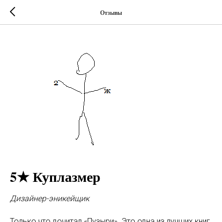
Отзывы
5★ Куплазмер
Дизайнер-эникейщик
Только что дочитал «Пузыри». Это одна из лучших книг,