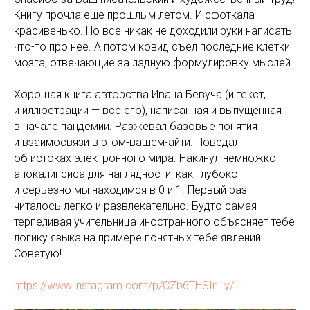
Книгу прочла еще прошлым летом. И сфоткала
красивенько. Но все никак не доходили руки написать
что-то про нее. А потом ковид съел последние клетки
мозга, отвечающие за ладную формулировку мыслей.
Хорошая книга авторства Ивана Бевуча (и текст,
и иллюстрации — все его), написанная и выпущенная
в начале пандемии. Разжевал базовые понятия
и взаимосвязи в этом-вашем-айти. Поведал
об истоках электронного мира. Накинул немножко
апокалипсиса для наглядности, как глубоко
и серьезно мы находимся в 0 и 1. Первый раз
читалось легко и развлекательно. Будто самая
терпеливая учительница иностранного объясняет тебе
логику языка на примере понятных тебе явлений.
Советую!
https://www.instagram.com/p/CZb6THSIn1y/