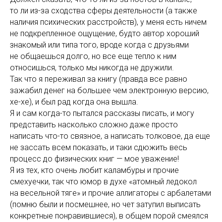
то ли из-за сходства сферы деятельности (а также
наличия психических расстройств), у меня есть ничем
не подкрепленное ощущение, будто автор хороший
знакомый или типа того, вроде когда с друзьями
не общаешься долго, но все еще тепло к ним
относишься, только мы никогда не дружили.
Так что я переживал за книгу (правда все равно
зажабил денег на большее чем электронную версию,
хе-хе), и был рад когда она вышла.
Я и сам когда-то пытался рассказы писать, и могу
представить насколько сложно даже просто
написать что-то связное, а написать толковое, да еще
не зассать всем показать, и таки сдюжить весь
процесс до физических книг — мое уважение!
Я из тех, кто очень любит каламбуры и прочие
смехуечки, так что юмор в духе «атомный ледокол
на весельной тяге» и прочие аллигаторы с арбалетами
(помню были и посмешнее, но чет затупил выписать
конкретные понравившиеся), в общем порой смеялся