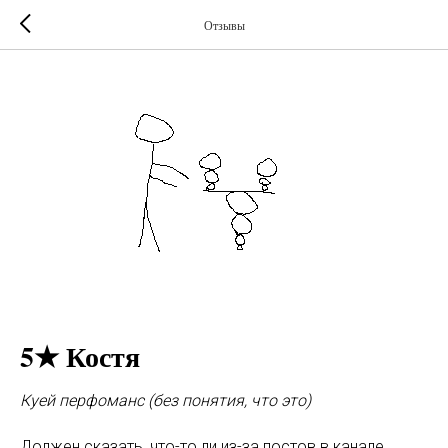
Отзывы
5★ Костя
Куей перфоманс (без понятия, что это)
Должен сказать, что-то ли из-за постов в канале,