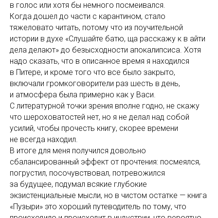
в голос или хотя бы немного посмеивался.
Когда дошел до части с карантином, стало
тяжеловато читать, потому что из поучительной
истории в духе «Слушайте батю, ща расскажу к в айти
дела делают» до безысходности апокалипсиса. Хотя
надо сказать, что в описанное время я находился
в Питере, и кроме того что все было закрыто,
включали громкоговорители раз шесть в день,
и атмосфера была примерно как у Васи.
С литературной точки зрения вполне годно, не скажу
что шероховатостей нет, но я не делал над собой
усилий, чтобы прочесть книгу, скорее времени
не всегда находил.
В итоге для меня получился довольно
сбалансированный эффект от прочтения: посмеялся,
погрустил, посочувствовал, потревожился
за будущее, подумал всякие глубокие
экзистенциальные мысли, но в чистом остатке — книга
«Пузыри» это хороший путеводитель по тому, что
происходило и происходит в индустрии, что вероятно