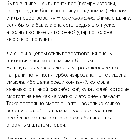
было в книге. Ну или почти все (пузырь истории,
наверное, дай бог наполовину знал/помнил). Но сам
стиль повествования —
мое увожение
. Снимаю шляпу,
если бы она была, а она есть, ведь я в отпуске,
а солнышко печет, и головной удар по голове
не хочется получить.
Да еще и в целом стиль повествования очень
стилистически схож с моим обычным.
Нить, идущая через всю книгу про человечество
на грани, понятно, гиперболизирована, но не лишена
смысла. Ибо даже среди компаний, которые
занимаются такой разработкой, куча людей, которые
смотрят на нее как на магию, и это очень печалит.
Тоже постоянно смотрю на то, насколько хлипко
ведется разработка различных сложных штук,
особенно систем, которые разрабатываются
огромным штатом людей.