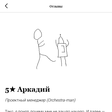
Отзывы
5★ Аркадий
Проектный менеджер (Orchestra-man)
Такс, я понял, почему мне не зашло начало. И далее —