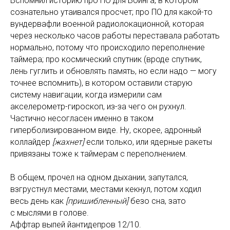
Вспомнил историю про ПО для Боинга, в котором
сознательно утаивался просчет; про ПО для какой-то
вундервафли военной радиолокационной, которая
через несколько часов работы переставала работать
нормально, потому что происходило переполнение
таймера; про космический спутник (вроде спутник,
лень гуглить и обновлять память, но если надо — могу
точнее вспомнить), в котором оставили старую
систему навигации, когда измерили сам
акселерометр-гироскоп, из-за чего он рухнул.
Частично несогласен именно в таком
гиперболизированном виде. Ну, скорее, адронный
коллайдер
[жахнет]
если только, или ядерные ракеты
привязаны тоже к таймерам с переполнением.
В общем, прочел на одном дыхании, запутался,
взгрустнул местами, местами кекнул, потом ходил
весь день как
[пришибленный]
безо сна, зато
с мыслями в голове.
Аффтар выпей йантидепров 12/10.