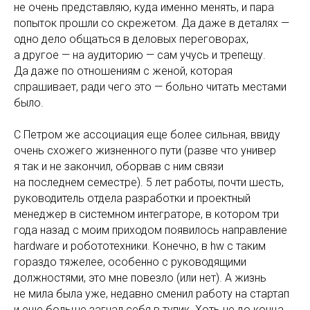
не очень представляю, куда именно менять, и пара
попыток прошли со скрежетом. Да даже в деталях —
одно дело общаться в деловых переговорах,
а другое — на аудиторию — сам учусь и трепещу.
Да даже по отношениям с женой, которая
спрашивает, ради чего это — больно читать местами
было.
С Петром же ассоциация еще более сильная, ввиду
очень схожего жизненного пути (разве что универ
я так и не закончил, оборвав с ним связи
на последнем семестре). 5 лет работы, почти шесть,
руководитель отдела разработки и проектный
менеджер в системном интеграторе, в котором три
года назад с моим приходом появилось направление
hardware и робототехники. Конечно, в hw с таким
гораздо тяжелее, особенно с руководящими
должностями, это мне повезло (или нет). А жизнь
не мила была уже, недавно сменил работу на стартап
и еще больше загнал себя в тупик. Хоть не до конца